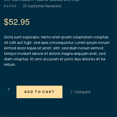
(
5
Customer Reviews)
Rated
5
4.60
out of 5
based on
$
52.95
customer
ratings
Dicta sunt explicabo. Nemo enim ipsam voluptatem voluptas
sit odit aut fugit, sed quia consequuntur. Lorem ipsum nonum
eirmod dolor.Aquia sit amet, elitr, sed diam nonum eirmod
tempor invidunt labore et dolore magna aliquyam.erat, sed
diam voluptua. At vero accusam et justo duo dolores et ea
rebum.
Compare
ADD TO CART