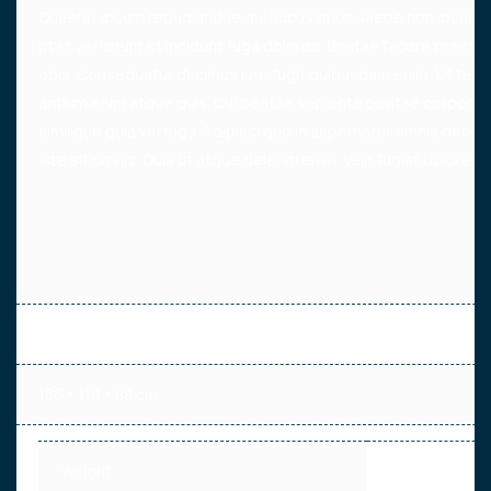
Quaerat ipsum repudiandae qui accusamus saepe non ipsum. V
ptas vel rerum et incidunt fuga dolores. Beatae facere praes
obis. Consequatur ducimus iure fugit quibusdam enim. Ut tene
antium enim atque quis. Qui beatae sapiente beatae corporis
similique quia vel fuga. Adipisci quo in aspernatur omnis debitis
iste sit omnis. Quia ut atque deleniti enim. Velit fugiat dolore
124 kg
186 × 110 × 88 cm
Weight
124 kg