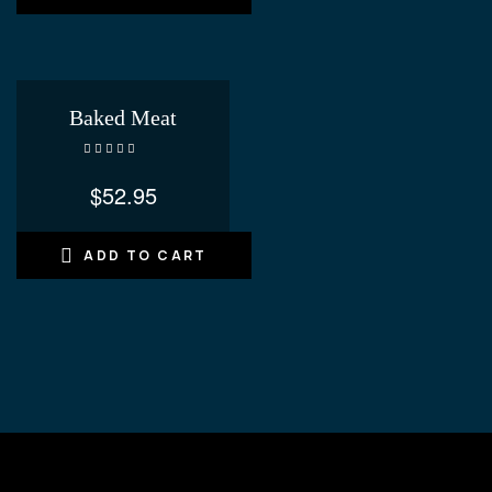
Baked Meat
Rated
3.40
out
$
52.95
of 5
ADD TO CART