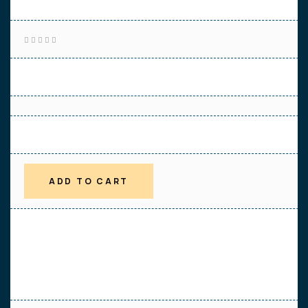
lightweight-plastic-gloves-34979150
Rated
4.60
ou
t of 5
$
52.95
ADD TO CART
Dicta sunt explicabo. Nemo enim ipsam voluptatem voluptas sit
nsequuntur. Lorem ipsum nonum eirmod dolor.Aquia sit amet, e
tempor invidunt labore et dolore magna aliquyam.erat, sed di
m et justo duo dolores et ea rebum.