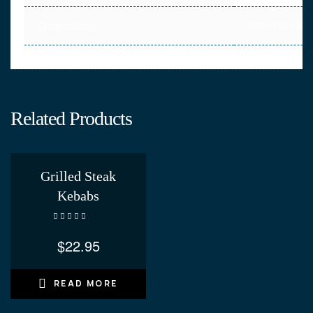
Dimensions
186 × 110 × 88
Related Products
Grilled Steak
Kebabs
Rated
4.40
out of 5
$
22.95
READ MORE