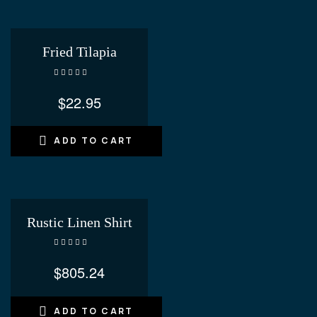
Fried Tilapia
Rated
4.20
out of 5
$
22.95
ADD TO CART
Rustic Linen Shirt
Rated
4.60
out of 5
$
805.24
ADD TO CART